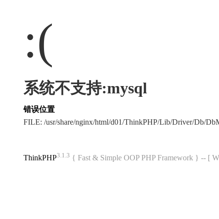
:(
系统不支持:mysql
错误位置
FILE: /usr/share/nginx/html/d01/ThinkPHP/Lib/Driver/Db/D
3.1.3
ThinkPHP
{ Fast & Simple OOP PHP Framework } -- 